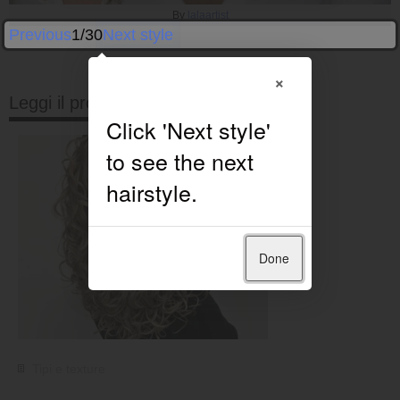
By
lalaartist
Previous
1/30
Next style
×
Leggi il prossimo
Done
Tipi e texture