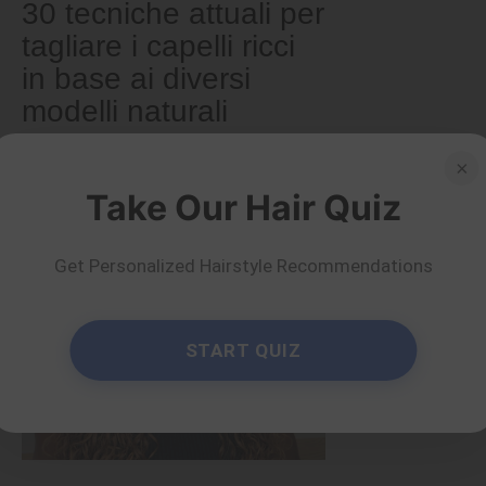
30 tecniche attuali per
tagliare i capelli ricci
in base ai diversi
modelli naturali
×
di Ema Globyte
Per saperne di più
Take Our Hair Quiz
Get Personalized Hairstyle Recommendations
START QUIZ