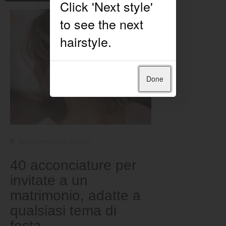
Done
Suggerimenti e trucchi
40 acconciature per
invitate a un
matrimonio, adatte a
qualsiasi tema di
festa