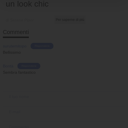
un look chic
di Serena Piper
Per saperne di più
Commenti
surutemitopo
Rispondere
Bellissimo
Bontà
Rispondere
Sembra fantastico