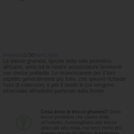
Previous
1/30
Next style
Le trecce ghanesi, tipiche dello stile protettivo
africano, sono tra le nostre acconciature femminili
con trecce preferite. Le riconoscerete per il loro
aspetto generalmente più folto, che spesso richiede
l'uso di extension, e per il modo in cui vengono
intrecciate all'indietro partendo dalla fronte.
Cosa sono le trecce ghanesi?
Sono
trecce protettive che vanno dritte
all'indietro. Assomigliano alle trecce
attaccate alla testa, ma sono molto più
spesse grazie all'utilizzo di extension.