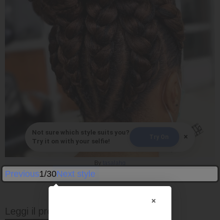
Not sure which style suits you?
×
Try On
Try it on with your selfie!
By
tasalahq
Previous
1/30
Next style
×
Leggi il prossimo