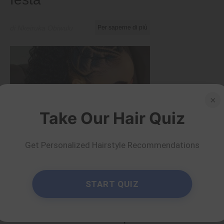
di Nkeiruka Obiwulu
Per saperne di più
×
Take Our Hair Quiz
Get Personalized Hairstyle Recommendations
Suggerimenti e trucchi
START QUIZ
40 acconciature con
la coda di cavallo per