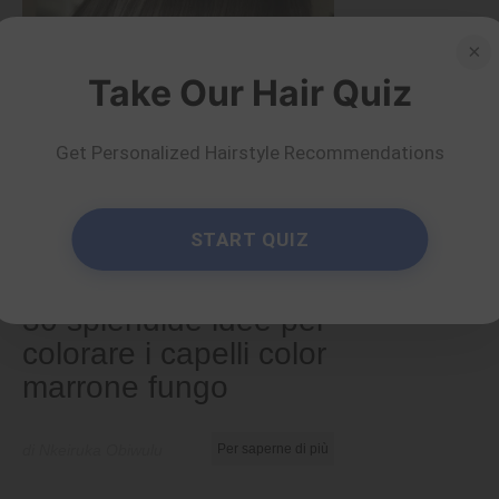
×
Take Our Hair Quiz
Get Personalized Hairstyle Recommendations
START QUIZ
Colori
30 splendide idee per
colorare i capelli color
marrone fungo
di Nkeiruka Obiwulu
Per saperne di più