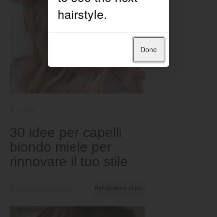
Done
Colori
30 idee per capelli
biondo miele per
rinnovare il tuo stile
di Nkeiruka Obiwulu
Per saperne di più