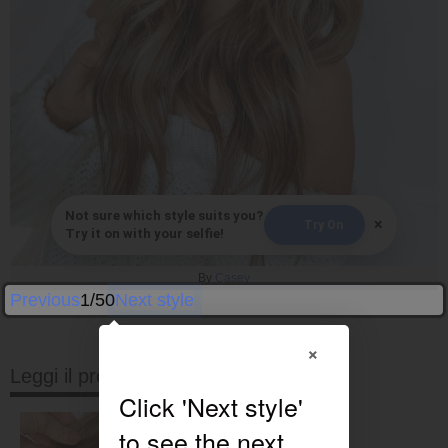
Not sure which style suits you?
×
Try On
Try it on with your selfie!
By
Casey
Previous
1/50
Next style
×
Leggi il prossimo