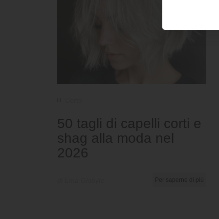
Corto
50 tagli di capelli corti e
shag alla moda nel
2026
di Ema Globyte
Per saperne di più