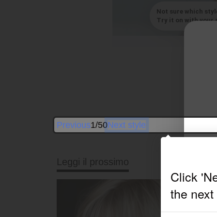
Not sure which styl
Try it on with your s
Previous
1/50
Next style
Leggi il prossimo