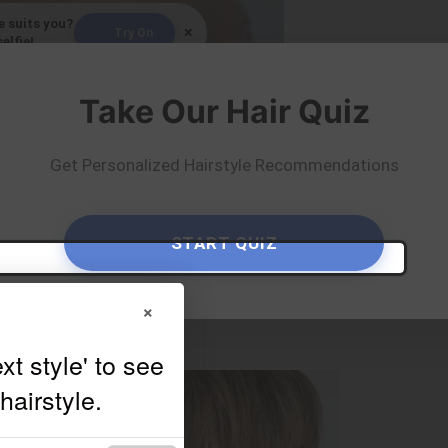
e suits you?
×
Try On
elfie!
By
Cris
Take Our Hair Quiz
Get Personalized Hairstyle Recommendations
START QUIZ
×