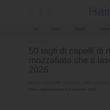
Hai
Corto
Medio
Lung
Home
›
Breve
50 tagli di capelli d
mozzafiato che ti la
2026
di
Ema Globyte
Sammi Wang
David Solis
Ultimo aggiornamento il 26 dicembre 2025