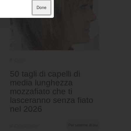
Done
Corto
50 tagli di capelli di
media lunghezza
mozzafiato che ti
lasceranno senza fiato
nel 2026
di Ema Globyte
Per saperne di più