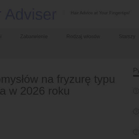
r Adviser
Hair Advice at Your Fingertips!
i
Zabarwienie
Rodzaj włosów
Starszy
Py
omysłów na fryzurę typu
a w 2026 roku