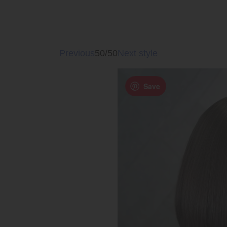
Previous
50/50
Next style
Save