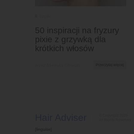
Krótki
50 inspiracji na fryzury
pixie z grzywką dla
krótkich włosów
przez Nkeiruka Obiwulu
Przeczytaj więcej
Hair Adviser
© Copyright 2026
All Rights Reserved
[linguise]