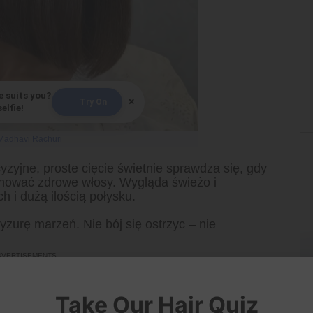
e suits you?
×
Try On
elfie!
Madhavi Rachuri
yzyjne, proste cięcie świetnie sprawdza się, gdy
onować zdrowe włosy. Wygląda świeżo i
h i dużą ilością połysku.
yzurę marzeń. Nie bój się ostrzyc – nie
Take Our Hair Quiz