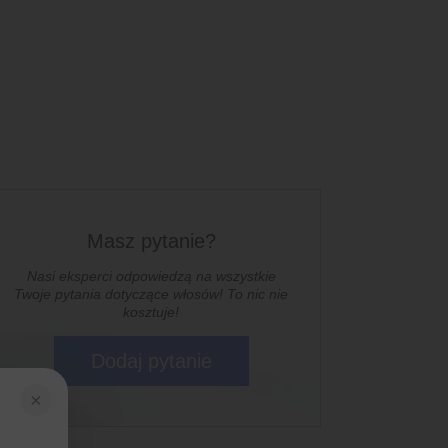
Masz pytanie?
Nasi eksperci odpowiedzą na wszystkie
Twoje pytania dotyczące włosów! To nic nie
kosztuje!
Dodaj pytanie
×