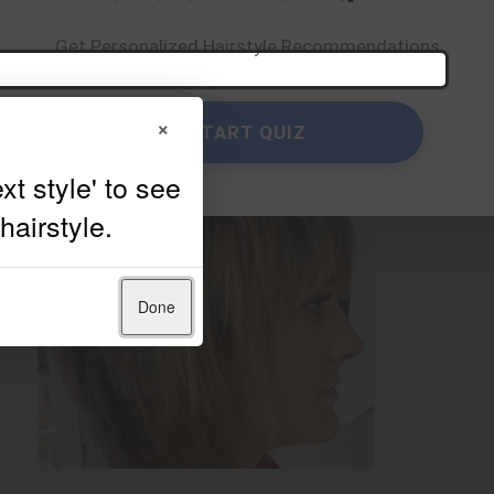
Get Personalized Hairstyle Recommendations
×
START QUIZ
Done