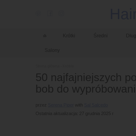
Hai
Krótki
Średni
Dług
Salony
Strona główna
›
Krótkie
50 najfajniejszych p
bob do wypróbowani
przez
Serena Piper
Sal Salcedo
Ostatnia aktualizacja: 27 grudnia 2025 r