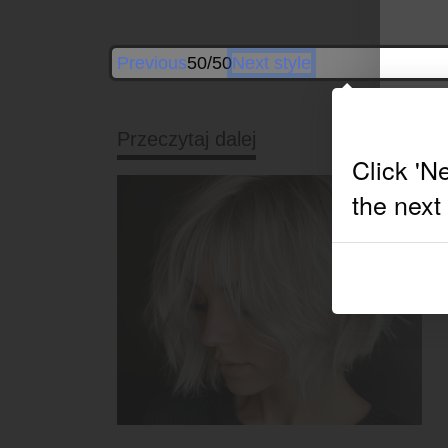
Previous
50/50
Next style
Przeczytaj dalej