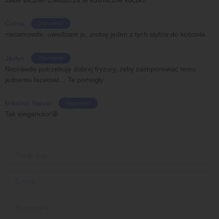
Jakie śliczne! Zwłaszcza te kosmiczne koczki!
Celina
Odpowiedź
niesamowite, uwielbiam je, zrobię jeden z tych stylów do kościoła
Jaxlyn
Odpowiedź
Naprawdę potrzebuję dobrej fryzury, żeby zaimponować temu
jednemu facetowi… Te pomogły
Miłośnik Sanrio
Odpowiedź
Tak elegancko!🤩