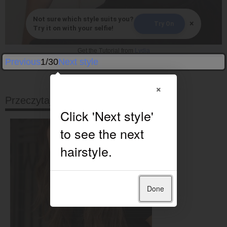
Not sure which style suits you?
×
Try On
Try it on with your selfie!
Get the Tutorial from
Lydia
Previous
1/30
Next style
×
Przeczytaj dalej
Done