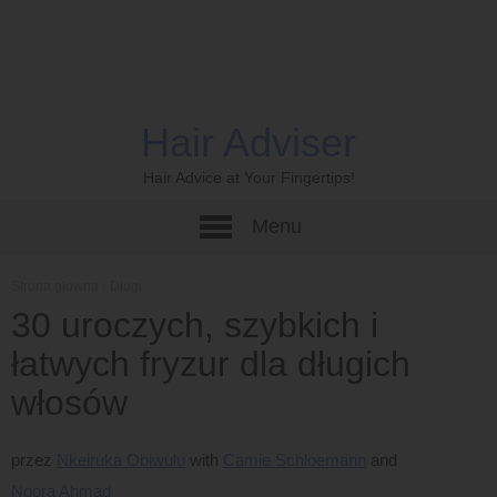
Hair Adviser
Hair Advice at Your Fingertips!
Menu
Strona główna
›
Długi
30 uroczych, szybkich i
łatwych fryzur dla długich
włosów
przez
Nkeiruka Obiwulu
Camie Schloemann
Noora Ahmad