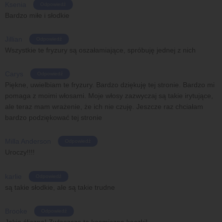
Ksenia
Odpowiedź
Bardzo miłe i słodkie
Jillian
Odpowiedź
Wszystkie te fryzury są oszałamiające, spróbuję jednej z nich
Carys
Odpowiedź
Piękne, uwielbiam te fryzury. Bardzo dziękuję tej stronie. Bardzo mi
pomaga z moimi włosami. Moje włosy zazwyczaj są takie irytujące,
ale teraz mam wrażenie, że ich nie czuję. Jeszcze raz chciałam
bardzo podziękować tej stronie
Milla Anderson
Odpowiedź
Uroczy!!!!
karlie
Odpowiedź
są takie słodkie, ale są takie trudne
Brooke
Odpowiedź