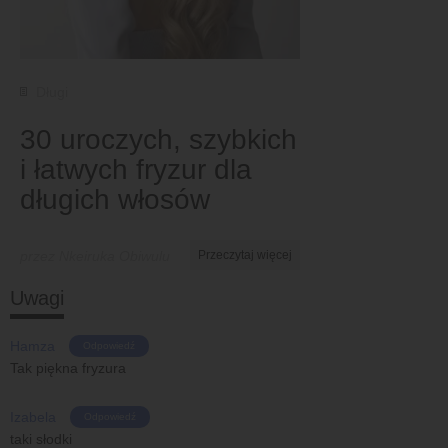
Długi
30 uroczych, szybkich
i łatwych fryzur dla
długich włosów
przez Nkeiruka Obiwulu
Przeczytaj więcej
Uwagi
Hamza
Odpowiedź
Tak piękna fryzura
Izabela
Odpowiedź
taki słodki