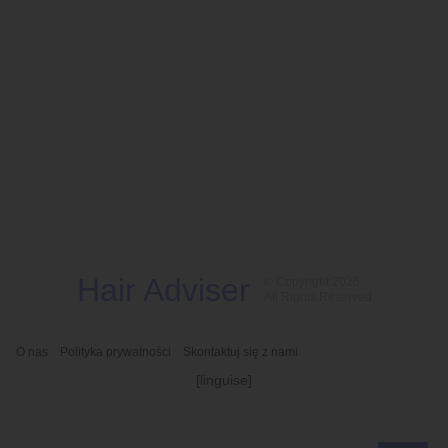
Hair Adviser
© Copyright 2026
All Rights Reserved
O nas
Polityka prywatności
Skontaktuj się z nami
[linguise]