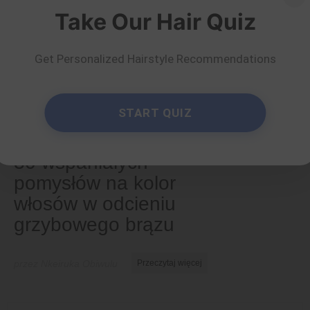
Take Our Hair Quiz
Get Personalized Hairstyle Recommendations
START QUIZ
Zabarwienie
30 wspaniałych
pomysłów na kolor
włosów w odcieniu
grzybowego brązu
przez Nkeiruka Obiwulu
Przeczytaj więcej