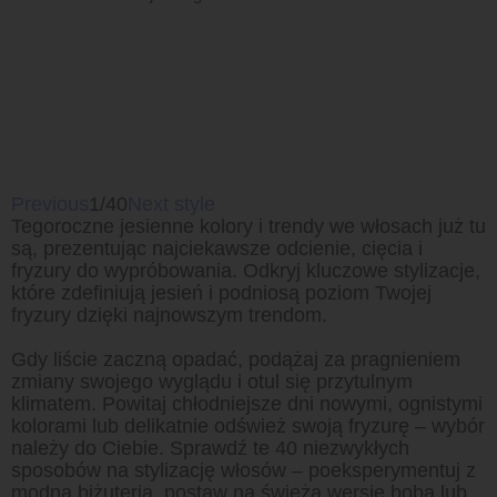
Previous
1/40
Next style
Tegoroczne jesienne kolory i trendy we włosach już tu
są, prezentując najciekawsze odcienie, cięcia i
fryzury do wypróbowania. Odkryj kluczowe stylizacje,
które zdefiniują jesień i podniosą poziom Twojej
fryzury dzięki najnowszym trendom.
Gdy liście zaczną opadać, podążaj za pragnieniem
zmiany swojego wyglądu i otul się przytulnym
klimatem. Powitaj chłodniejsze dni nowymi, ognistymi
kolorami lub delikatnie odśwież swoją fryzurę – wybór
należy do Ciebie. Sprawdź te 40 niezwykłych
sposobów na stylizację włosów – poeksperymentuj z
modną biżuterią, postaw na świeżą wersję boba lub