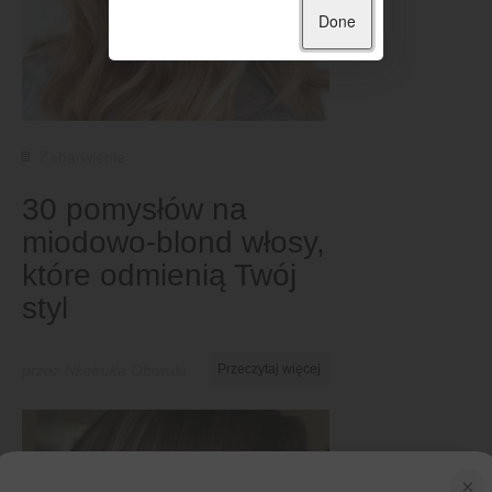
Done
Zabarwienie
30 pomysłów na
miodowo-blond włosy,
które odmienią Twój
styl
przez Nkeiruka Obiwulu
Przeczytaj więcej
×