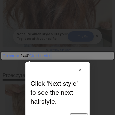
Not sure which style suits you?
×
Try On
Try it on with your selfie!
By
Destiny Stewart
Previous
1/40
Next style
×
Przeczytaj dalej