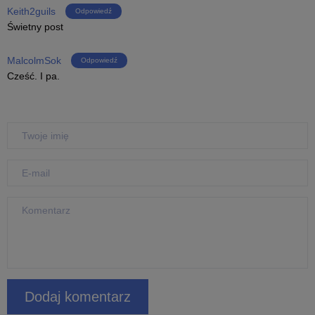
Keith2guils
Odpowiedź
Świetny post
MalcolmSok
Odpowiedź
Cześć. I pa.