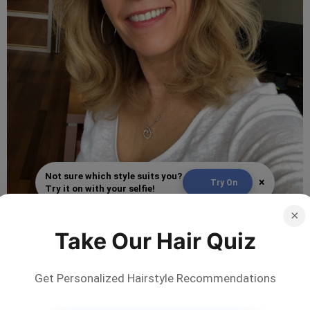
Not sure which style suits you?
×
Try On
Try it on with your selfie!
×
By
gl4myage
Take Our Hair Quiz
Długi
Istnieją również atrakcyjne długie fryzury dla obwisłej
Get Personalized Hairstyle Recommendations
szyi. Pomyśl o kaskadach pięknych, stopniowanych
warstw. Możesz eksperymentować z dłuższymi