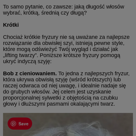
To samo pytanie, co zawsze: jaką długość włosów
wybrać, krótką, średnią czy długą?
Krótki
Chociaż krótkie fryzury nie są uważane za najlepsze
rozwiązanie dla obwisłej szyi, istnieją pewne style,
które mogą odświeżyć Twój wygląd i działać jak
„lifting twarzy”. Poniższe krótsze fryzury pomogą
ukryć indyczą szyję:
Bob z cieniowaniem.
To jedna z najlepszych fryzur,
która ukrywa obwisłą szyję (wśród krótszych) lub
raczej odwraca od niej uwagę, i idealnie nadaje się
do grubych włosów. Jej celem jest uzyskanie
proporcjonalnej sylwetki z objętością na czubku
głowy i dłuższymi pasmami okalającymi twarz.
Save