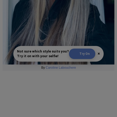
Not sure which style suits you?
×
Try On
Try it on with your selfie!
By
Caroline Labouchere