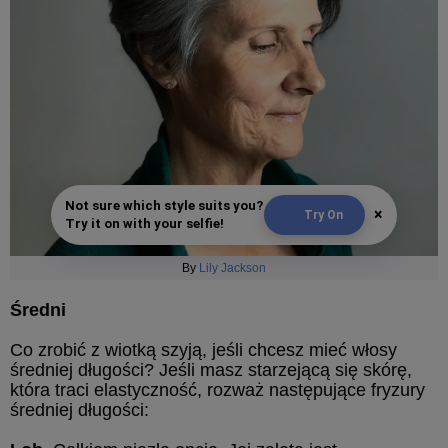
Not sure which style suits you?
×
Try On
Try it on with your selfie!
By
Lily Jackson
Średni
Co zrobić z wiotką szyją, jeśli chcesz mieć włosy
średniej długości? Jeśli masz starzejącą się skórę,
która traci elastyczność, rozważ następujące fryzury
średniej długości: