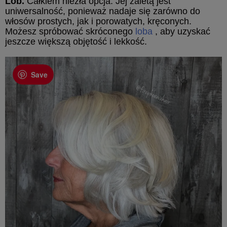
Lob.
Całkiem niezła opcja. Jej zaletą jest
uniwersalność, ponieważ nadaje się zarówno do
włosów prostych, jak i porowatych, kręconych.
Możesz spróbować skróconego
loba
, aby uzyskać
jeszcze większą objętość i lekkość.
Save