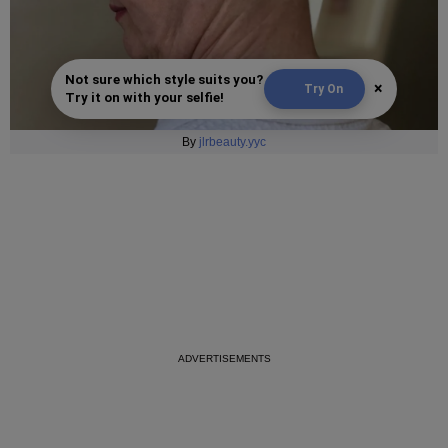
Not sure which style suits you?
×
Try On
Try it on with your selfie!
By
jlrbeauty.yyc