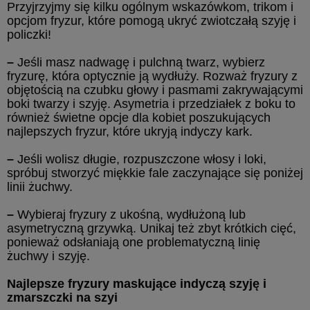
Przyjrzyjmy się kilku ogólnym wskazówkom, trikom i
opcjom fryzur, które pomogą ukryć zwiotczałą szyję i
policzki!
–
Jeśli masz nadwagę i pulchną twarz, wybierz
fryzurę, która optycznie ją wydłuży. Rozważ fryzury z
objętością na czubku głowy i pasmami zakrywającymi
boki twarzy i szyję. Asymetria i przedziałek z boku to
również świetne opcje dla kobiet poszukujących
najlepszych fryzur, które ukryją indyczy kark.
–
Jeśli wolisz długie, rozpuszczone włosy i loki,
spróbuj stworzyć miękkie fale zaczynające się poniżej
linii żuchwy.
–
Wybieraj fryzury z ukośną, wydłużoną lub
asymetryczną grzywką. Unikaj też zbyt krótkich cięć,
ponieważ odsłaniają one problematyczną linię
żuchwy i szyję.
Najlepsze fryzury maskujące indyczą szyję i
zmarszczki na szyi