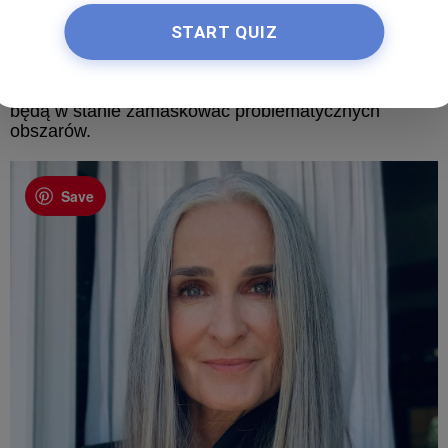
fryzurami – na przykład spróbuj zrobić lekkie loki lub
po prostu delikatnie podwinąć końcówki. Zawsze
START QUIZ
lepiej unikać zbyt „eleganckich” fryzur: chociaż długie
włosy są uważane za najlepszą długość strzyżenia,
aby ukryć obwisłą szyję, zaczesane do tyłu włosy nie
będą w stanie zamaskować problematycznych
obszarów.
Save