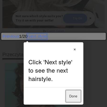
Not sure which style suits you?
×
Try On
Try it on with your selfie!
By
Caitlin Galan
Previous
1/20
Next style
×
Przeczytaj dalej
Done