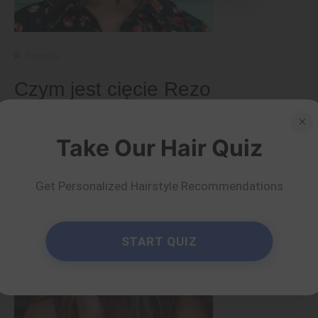
Pytania
Czym jest cięcie Rezo
i jak je stylizować?
×
Take Our Hair Quiz
przez Ema Globyte
Przeczytaj więcej
Get Personalized Hairstyle Recommendations
START QUIZ