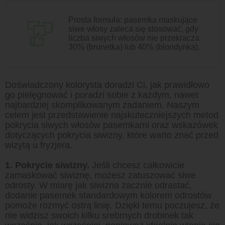
Prosta formuła: pasemka maskujące
siwe włosy zaleca się stosować, gdy
liczba siwych włosów nie przekracza
30% (brunetka) lub 40% (blondynka).
Doświadczony kolorysta doradzi Ci, jak prawidłowo
go pielęgnować i poradzi sobie z każdym, nawet
najbardziej skomplikowanym zadaniem. Naszym
celem jest przedstawienie najskuteczniejszych metod
pokrycia siwych włosów pasemkami oraz wskazówek
dotyczących pokrycia siwizny, które warto znać przed
wizytą u fryzjera.
1. Pokrycie siwizny.
Jeśli chcesz całkowicie
zamaskować siwiznę, możesz zatuszować siwe
odrosty. W miarę jak siwizna zacznie odrastać,
dodanie pasemek standardowym kolorem odrostów
pomoże rozmyć ostrą linię. Dzięki temu poczujesz, że
nie widzisz swoich kilku srebrnych drobinek tak