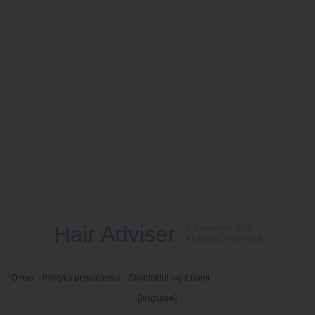
Hair Adviser
© Copyright 2026
All Rights Reserved
O nas
Polityka prywatności
Skontaktuj się z nami
[linguise]