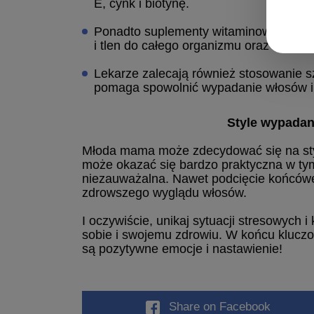
E, cynk i biotynę.
Ponadto suplementy witaminowe i mine
i tlen do całego organizmu oraz stymul
Lekarze zalecają również stosowanie s
pomaga spowolnić wypadanie włosów i 
Style wypadan
Młoda mama może zdecydować się na stylow
może okazać się bardzo praktyczna w tym
niezauważalna. Nawet podcięcie końcówe
zdrowszego wyglądu włosów.
I oczywiście, unikaj sytuacji stresowych i
sobie i swojemu zdrowiu. W końcu kluc
są pozytywne emocje i nastawienie!
Share
on Facebook