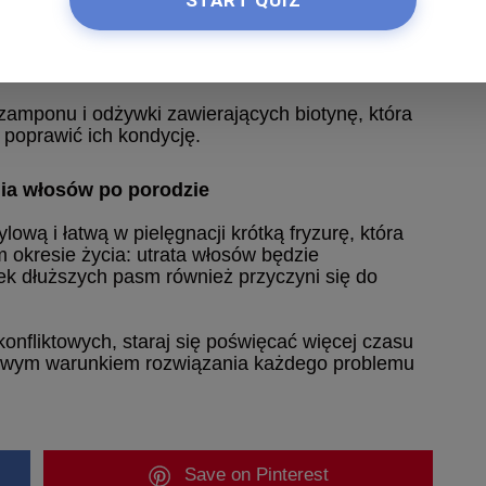
START QUIZ
ralne pomagają dostarczyć substancje odżywcze
ują wzrost włosów.
zamponu i odżywki zawierających biotynę, która
poprawić ich kondycję.
ia włosów po porodzie
ą i łatwą w pielęgnacji krótką fryzurę, która
 okresie życia: utrata włosów będzie
k dłuższych pasm również przyczyni się do
 konfliktowych, staraj się poświęcać więcej czasu
zowym warunkiem rozwiązania każdego problemu
Save
on Pinterest