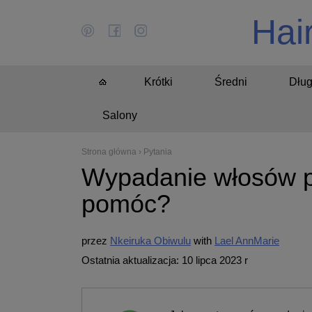
Hai
Krótki
Średni
Dług
Salony
Strona główna
›
Pytania
Wypadanie włosów po
pomóc?
przez
Nkeiruka Obiwulu
Lael AnnMarie
Ostatnia aktualizacja: 10 lipca 2023 r