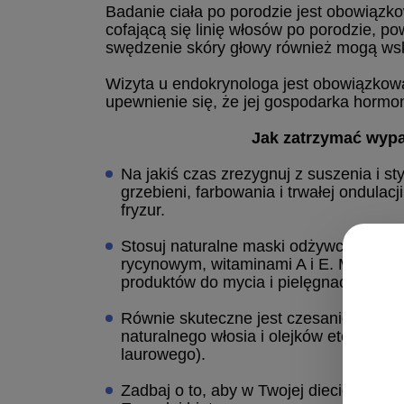
Badanie ciała po porodzie jest obowiązko
cofającą się linię włosów po porodzie, po
swędzenie skóry głowy również mogą ws
Wizyta u endokrynologa jest obowiązkowa
upewnienie się, że jej gospodarka hormo
Jak zatrzymać wyp
Na jakiś czas zrezygnuj z suszenia i s
grzebieni, farbowania i trwałej ondulac
fryzur.
Stosuj naturalne maski odżywcze i reg
rycynowym, witaminami A i E. Możesz r
produktów do mycia i pielęgnacji włosó
Równie skuteczne jest czesanie aromat
naturalnego włosia i olejków eteryczn
laurowego).
Zadbaj o to, aby w Twojej diecie znalaz