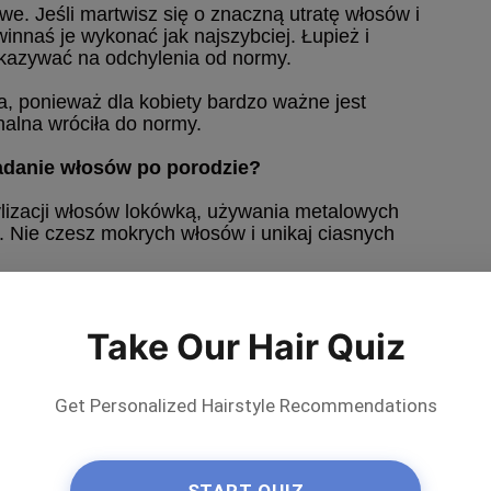
we. Jeśli martwisz się o znaczną utratę włosów i
winnaś je wykonać jak najszybciej. Łupież i
kazywać na odchylenia od normy.
, ponieważ dla kobiety bardzo ważne jest
nalna wróciła do normy.
adanie włosów po porodzie?
tylizacji włosów lokówką, używania metalowych
ji. Nie czesz mokrych włosów i unikaj ciasnych
enerujące włosy z olejem łopianowym i
ównież dodać te oleiste roztwory do swoich
Take Our Hair Quiz
w.
erapeutyczne przy użyciu szczotki do masażu z
Get Personalized Hairstyle Recommendations
ych (pomarańczowego, z drzewa herbacianego lub
ły się produkty zawierające witaminy z grupy B, C,