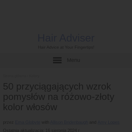
Hair Adviser
Hair Advice at Your Fingertips!
Menu
Strona główna
›
Kolory
50 przyciągających wzrok
pomysłów na różowo-złoty
kolor włosów
przez
Ema Globyte
Allison Bridenbaugh
Amy Lopes
Ostatnia aktualizacja: 16 sierpnia 2024 r