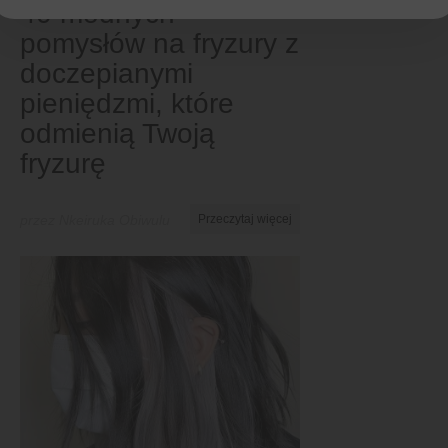
40 modnych
pomysłów na fryzury z
doczepianymi
pieniędzmi, które
odmienią Twoją
fryzurę
przez Nkeiruka Obiwulu
Przeczytaj więcej