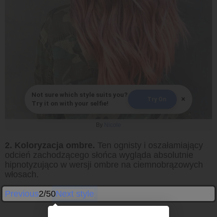
Not sure which style suits you?
×
Try On
Try it on with your selfie!
By
Nicole
2. Koloryzacja ombre.
Ten ognisty i oszałamiający
odcień zachodzącego słońca wygląda absolutnie
hipnotyzująco w wersji ombre na ciemnobrązowych
włosach.
Previous
2/50
Next style