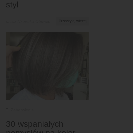
styl
przez Nkeiruka Obiwulu
Przeczytaj więcej
Zabarwienie
30 wspaniałych
pomysłów na kolor