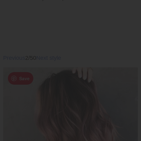
Previous
2/50
Next style
Save