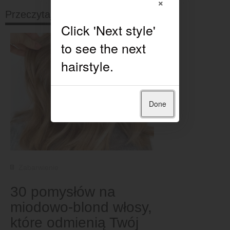
×
Przeczytaj dalej
Done
Zabarwienie
30 pomysłów na
miodowo-blond włosy,
które odmienią Twój