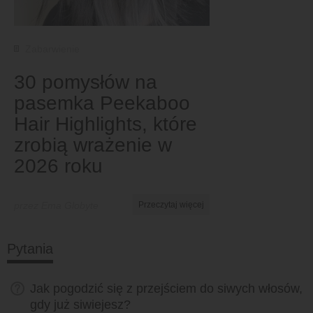
Zabarwienie
30 pomysłów na
pasemka Peekaboo
Hair Highlights, które
zrobią wrażenie w
2026 roku
przez Ema Globyte
Przeczytaj więcej
Pytania
Jak pogodzić się z przejściem do siwych włosów,
gdy już siwiejesz?