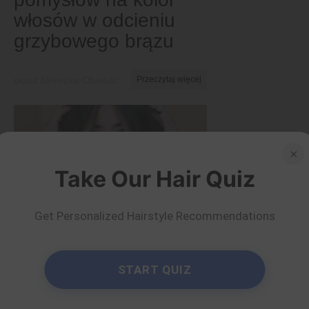
włosów w odcieniu
grzybowego brązu
przez Nkeiruka Obiwulu
Przeczytaj więcej
×
Take Our Hair Quiz
Get Personalized Hairstyle Recommendations
START QUIZ
Zabarwienie