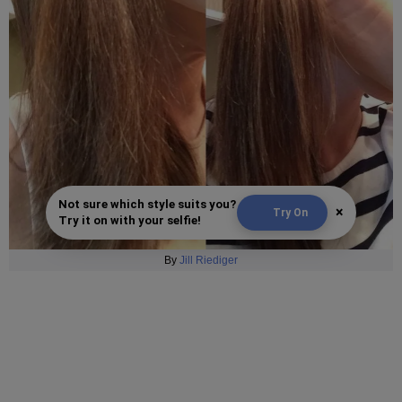
Not sure which style suits you?
×
Try On
Try it on with your selfie!
By
Jill Riediger