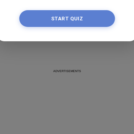
By
lucy_sargsyan_
START QUIZ