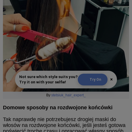
Not sure which style suits you?
×
Try On
Try it on with your selfie!
By
stetsiuk_hair_expert_
Domowe sposoby na rozdwojone końcówki
Tak naprawdę nie potrzebujesz drogiej maski do
włosów na rozdwojone końcówki, jeśli jesteś gotowa
poświęcić trochę czasu i opracować własny sposób.