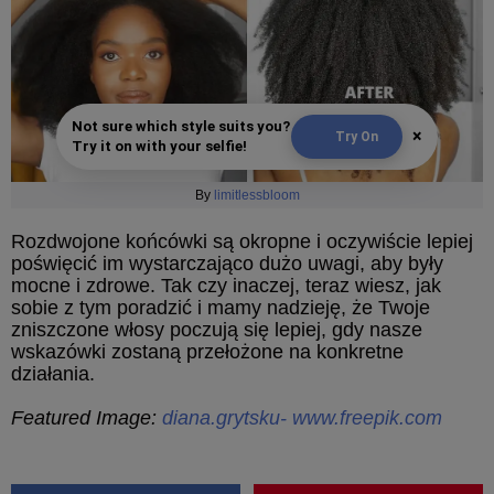
Not sure which style suits you?
×
Try On
Try it on with your selfie!
By
limitlessbloom
Rozdwojone końcówki są okropne i oczywiście lepiej
poświęcić im wystarczająco dużo uwagi, aby były
mocne i zdrowe. Tak czy inaczej, teraz wiesz, jak
sobie z tym poradzić i mamy nadzieję, że Twoje
zniszczone włosy poczują się lepiej, gdy nasze
wskazówki zostaną przełożone na konkretne
działania.
Featured Image:
diana.grytsku- www.freepik.com