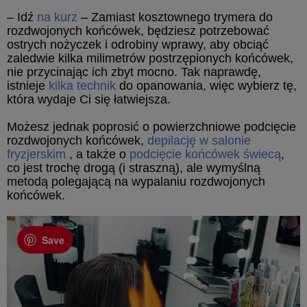
– Idź
na kurz
– Zamiast kosztownego trymera do
rozdwojonych końcówek, będziesz potrzebować
ostrych nożyczek i odrobiny wprawy, aby obciąć
zaledwie kilka milimetrów postrzępionych końcówek,
nie przycinając ich zbyt mocno. Tak naprawdę,
istnieje
kilka technik
do opanowania, więc wybierz tę,
która wydaje Ci się łatwiejsza.
Możesz jednak poprosić o powierzchniowe podcięcie
rozdwojonych końcówek,
depilację w salonie
fryzjerskim
, a także o
podcięcie końcówek świecą
,
co jest trochę drogą (i straszną), ale wymyślną
metodą polegającą na wypalaniu rozdwojonych
końcówek.
Save