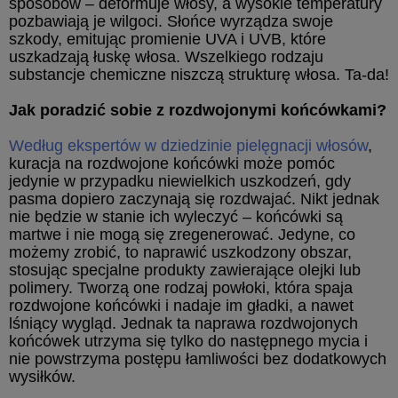
sposobów – deformuje włosy, a wysokie temperatury
pozbawiają je wilgoci. Słońce wyrządza swoje
szkody, emitując promienie UVA i UVB, które
uszkadzają łuskę włosa. Wszelkiego rodzaju
substancje chemiczne niszczą strukturę włosa. Ta-da!
Jak poradzić sobie z rozdwojonymi końcówkami?
Według ekspertów w dziedzinie pielęgnacji włosów
,
kuracja na rozdwojone końcówki może pomóc
jedynie w przypadku niewielkich uszkodzeń, gdy
pasma dopiero zaczynają się rozdwajać. Nikt jednak
nie będzie w stanie ich wyleczyć – końcówki są
martwe i nie mogą się zregenerować. Jedyne, co
możemy zrobić, to naprawić uszkodzony obszar,
stosując specjalne produkty zawierające olejki lub
polimery. Tworzą one rodzaj powłoki, która spaja
rozdwojone końcówki i nadaje im gładki, a nawet
lśniący wygląd. Jednak ta naprawa rozdwojonych
końcówek utrzyma się tylko do następnego mycia i
nie powstrzyma postępu łamliwości bez dodatkowych
wysiłków.