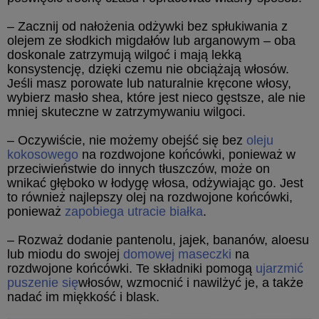
– Zacznij od nałożenia odżywki bez spłukiwania z
olejem ze słodkich migdałów lub arganowym – oba
doskonale zatrzymują wilgoć i mają lekką
konsystencję, dzięki czemu nie obciążają włosów.
Jeśli masz porowate lub naturalnie kręcone włosy,
wybierz masło shea, które jest nieco gęstsze, ale nie
mniej skuteczne w zatrzymywaniu wilgoci.
– Oczywiście, nie możemy obejść się bez
oleju
kokosowego
na rozdwojone końcówki, ponieważ w
przeciwieństwie do innych tłuszczów, może on
wnikać głęboko w łodygę włosa, odżywiając go. Jest
to również najlepszy olej na rozdwojone końcówki,
ponieważ
zapobiega utracie białka
.
– Rozważ dodanie pantenolu, jajek, bananów, aloesu
lub miodu do swojej
domowej maseczki
na
rozdwojone końcówki. Te składniki pomogą
ujarzmić
puszenie się
włosów, wzmocnić i nawilżyć je, a także
nadać im miękkość i blask.