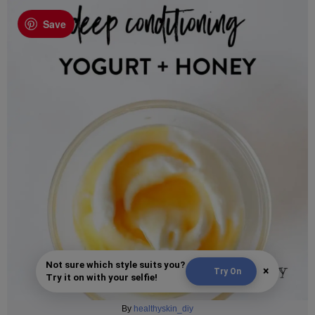
Save
Not sure which style suits you?
×
Try On
Try it on with your selfie!
By
healthyskin_diy