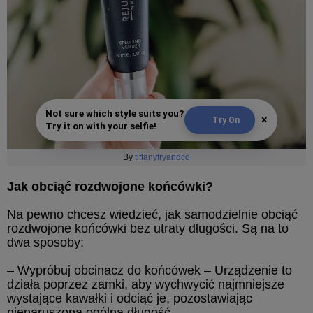
Not sure which style suits you?
×
Try On
Try it on with your selfie!
By
tiffanyfryandco
Jak obciąć rozdwojone końcówki?
Na pewno chcesz wiedzieć, jak samodzielnie obciąć
rozdwojone końcówki bez utraty długości. Są na to
dwa sposoby:
– Wypróbuj obcinacz do końcówek – Urządzenie to
działa poprzez zamki, aby wychwycić najmniejsze
wystające kawałki i odciąć je, pozostawiając
nienaruszoną ogólną długość.