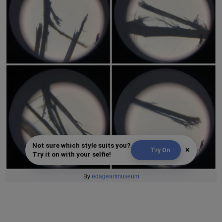
Not sure which style suits you?
×
Try On
Try it on with your selfie!
By
edageartmuseum