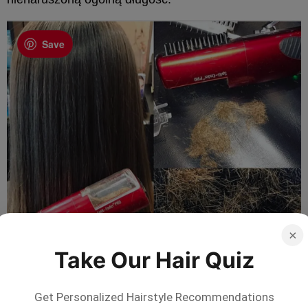
Save
×
Take Our Hair Quiz
Not sure which style suits you?
×
Try On
Try it on with your selfie!
Get Personalized Hairstyle Recommendations