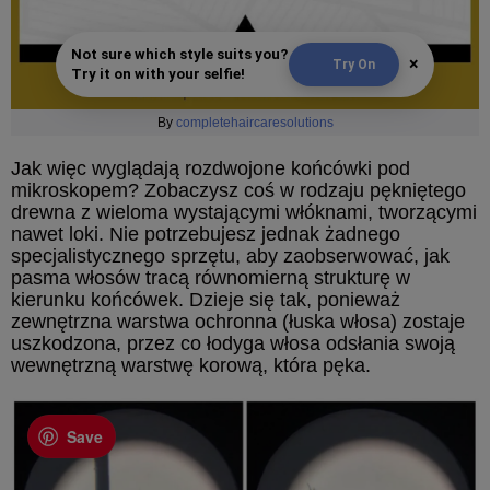
Not sure which style suits you?
×
Try On
Try it on with your selfie!
By
completehaircaresolutions
Jak więc wyglądają rozdwojone końcówki pod
mikroskopem? Zobaczysz coś w rodzaju pękniętego
drewna z wieloma wystającymi włóknami, tworzącymi
nawet loki. Nie potrzebujesz jednak żadnego
specjalistycznego sprzętu, aby zaobserwować, jak
pasma włosów tracą równomierną strukturę w
kierunku końcówek. Dzieje się tak, ponieważ
zewnętrzna warstwa ochronna (łuska włosa) zostaje
uszkodzona, przez co łodyga włosa odsłania swoją
wewnętrzną warstwę korową, która pęka.
Save