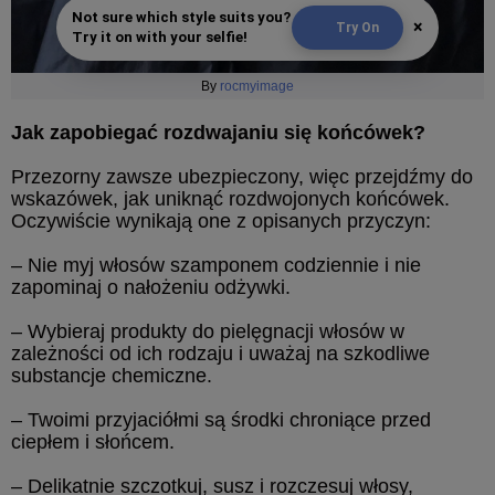
Not sure which style suits you?
×
Try On
Try it on with your selfie!
By
rocmyimage
Jak zapobiegać rozdwajaniu się końcówek?
Przezorny zawsze ubezpieczony, więc przejdźmy do
wskazówek, jak uniknąć rozdwojonych końcówek.
Oczywiście wynikają one z opisanych przyczyn:
– Nie myj włosów szamponem codziennie i nie
zapominaj o nałożeniu odżywki.
– Wybieraj produkty do pielęgnacji włosów w
zależności od ich rodzaju i uważaj na szkodliwe
substancje chemiczne.
– Twoimi przyjaciółmi są środki chroniące przed
ciepłem i słońcem.
– Delikatnie szczotkuj, susz i rozczesuj włosy,