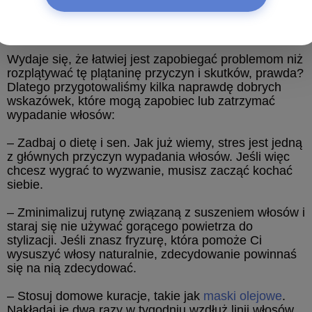
zawsze zakładaj czepek pod prysznicem.
Zapobieganie wypadaniu włosów
Wydaje się, że łatwiej jest zapobiegać problemom niż
rozplątywać tę plątaninę przyczyn i skutków, prawda?
Dlatego przygotowaliśmy kilka naprawdę dobrych
wskazówek, które mogą zapobiec lub zatrzymać
wypadanie włosów:
– Zadbaj o dietę i sen. Jak już wiemy, stres jest jedną
z głównych przyczyn wypadania włosów. Jeśli więc
chcesz wygrać to wyzwanie, musisz zacząć kochać
siebie.
– Zminimalizuj rutynę związaną z suszeniem włosów i
staraj się nie używać gorącego powietrza do
stylizacji. Jeśli znasz fryzurę, która pomoże Ci
wysuszyć włosy naturalnie, zdecydowanie powinnaś
się na nią zdecydować.
– Stosuj domowe kuracje, takie jak
maski olejowe
.
Nakładaj je dwa razy w tygodniu wzdłuż linii włosów