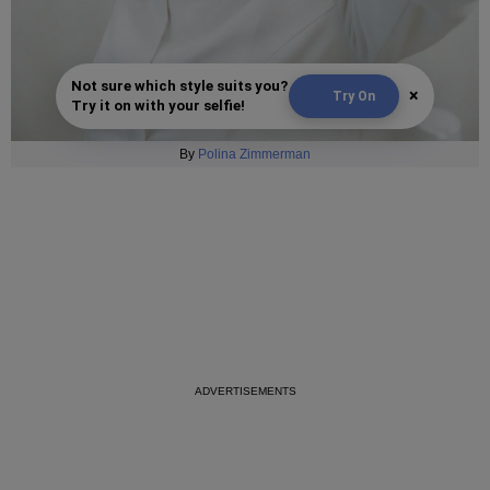
Not sure which style suits you?
×
Try On
Try it on with your selfie!
By
Polina Zimmerman