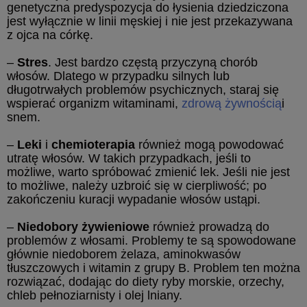
genetyczna predyspozycja do łysienia dziedziczona
jest wyłącznie w linii męskiej i nie jest przekazywana
z ojca na córkę.
–
Stres
. Jest bardzo częstą przyczyną chorób
włosów. Dlatego w przypadku silnych lub
długotrwałych problemów psychicznych, staraj się
wspierać organizm witaminami,
zdrową żywnością
i
snem.
–
Leki
i
chemioterapia
również mogą powodować
utratę włosów. W takich przypadkach, jeśli to
możliwe, warto spróbować zmienić lek. Jeśli nie jest
to możliwe, należy uzbroić się w cierpliwość; po
zakończeniu kuracji wypadanie włosów ustąpi.
–
Niedobory żywieniowe
również prowadzą do
problemów z włosami. Problemy te są spowodowane
głównie niedoborem żelaza, aminokwasów
tłuszczowych i witamin z grupy B. Problem ten można
rozwiązać, dodając do diety ryby morskie, orzechy,
chleb pełnoziarnisty i olej lniany.