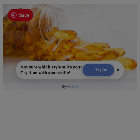
Save
Not sure which style suits you?
×
Try On
Try it on with your selfie!
By
Pexels