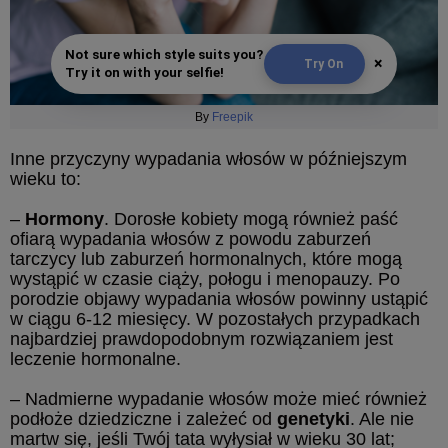
Not sure which style suits you?
×
Try On
Try it on with your selfie!
By
Freepik
Inne przyczyny wypadania włosów w późniejszym
wieku to:
–
Hormony
. Dorosłe kobiety mogą również paść
ofiarą wypadania włosów z powodu zaburzeń
tarczycy lub zaburzeń hormonalnych, które mogą
wystąpić w czasie ciąży, połogu i menopauzy. Po
porodzie objawy wypadania włosów powinny ustąpić
w ciągu 6-12 miesięcy. W pozostałych przypadkach
najbardziej prawdopodobnym rozwiązaniem jest
leczenie hormonalne.
– Nadmierne wypadanie włosów może mieć również
podłoże dziedziczne i zależeć od
genetyki
. Ale nie
martw się, jeśli Twój tata wyłysiał w wieku 30 lat;