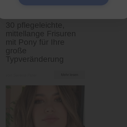
Medium
30 pflegeleichte,
mittellange Frisuren
mit Pony für Ihre
große
Typveränderung
von Serena Piper
Mehr lesen