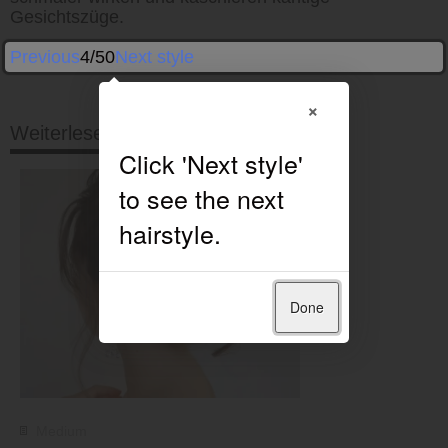
Gesichtszüge.
Previous
4/50
Next style
×
Weiterlesen
Done
Medium