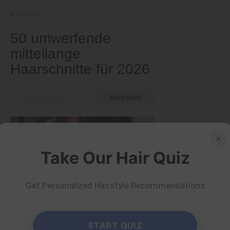
Medium
50 umwerfende
mittellange
Haarschnitte für 2026
von Serena Piper
Mehr lesen
×
Take Our Hair Quiz
Get Personalized Hairstyle Recommendations
START QUIZ