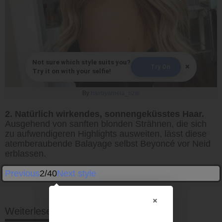
Not sure which style suits you?
×
Try On
Try it on with your selfie!
By
hairbyarnela_rizai
2. Natürlich wirkendes, sonnengeküsstes Haar.
Ausgehend von sanften blonden Strähnen, die sich
zu aufwendigeren Highlights ausweiten, lässt diese
atemberaubende Balayage selbst Beyoncé vor Neid
erblassen.
Previous
2/40
Next style
×
Weiterlesen