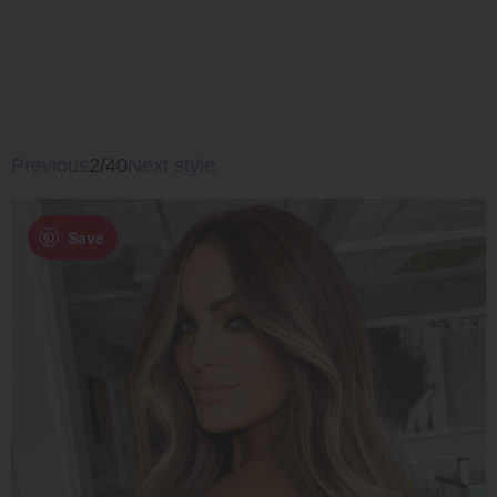
Previous
2/40
Next style
Save