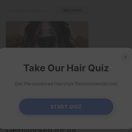
von Nkeiruka Obiwulu
Mehr lesen
×
Take Our Hair Quiz
Get Personalized Hairstyle Recommendations
Farben
START QUIZ
40 trendige Haar-
Ideen mit
Geldstücken für Ihr