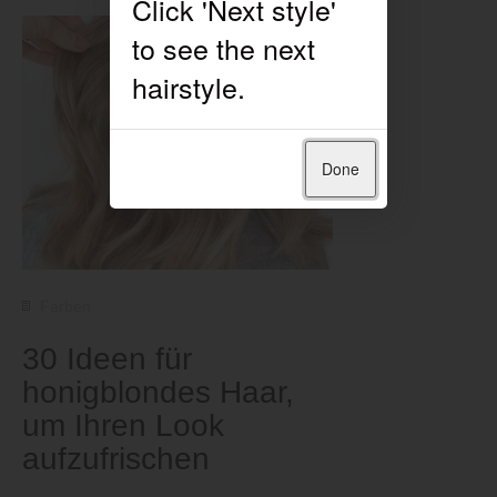
Done
Farben
30 Ideen für
honigblondes Haar,
um Ihren Look
aufzufrischen