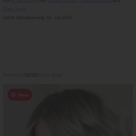
von
Ema Globyte
Esther Laveck
Christina Lafkas
Chris Jones
Letzte Aktualisierung: 16. Juli 2024
Previous
50/50
Next style
Save