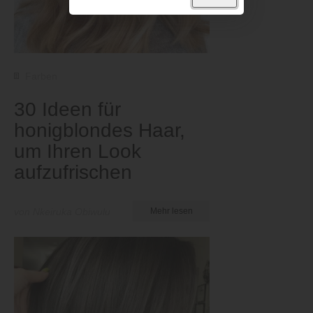
Farben
30 Ideen für
honigblondes Haar,
um Ihren Look
aufzufrischen
von Nkeiruka Obiwulu
Mehr lesen