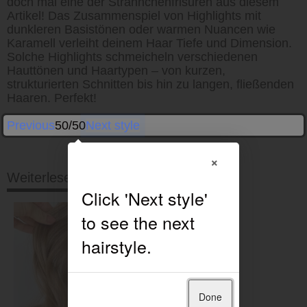
doch mal eine der Strähnchenfrisuren aus diesem
Artikel! Das Zusammenspiel von Highlights mit
dunkleren Basistönen oder warmen Nuancen wie
Karamell verleiht deinem Haar Tiefe und Dimension.
Solche Highlights schmeicheln verschiedenen
Hauttönen und Haartypen – von kurzen,
strukturierten Schnitten bis hin zu langen, fließenden
Haaren. Perfekt!
Previous
50/50
Next style
×
Weiterlesen
Done