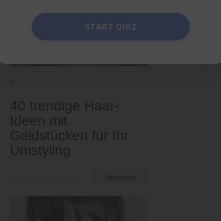
START QUIZ
Farben
40 trendige Haar-
Ideen mit
Geldstücken für Ihr
Umstyling
von Nkeiruka Obiwulu
Mehr lesen