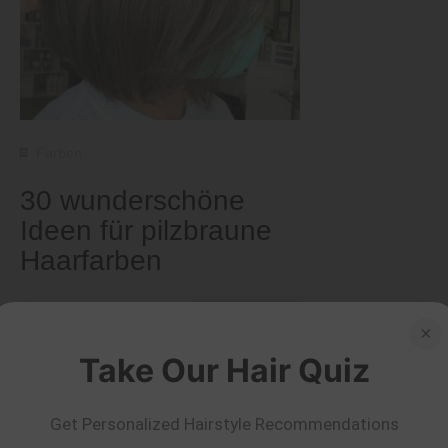
Farben
30 wunderschöne
Ideen für pilzbraune
Haarfarben
von Nkeiruka Obiwulu
Mehr lesen
×
Take Our Hair Quiz
Get Personalized Hairstyle Recommendations