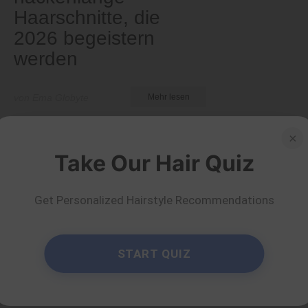
Haarschnitte, die
2026 begeistern
werden
von Ema Globyte
Mehr lesen
×
Take Our Hair Quiz
Get Personalized Hairstyle Recommendations
START QUIZ
Kurz