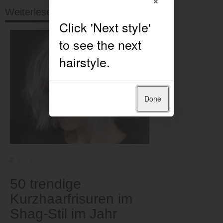
Weiterlesen
Done
Kurz
50 trendige
Kurzhaarfrisuren im
Shag-Stil im Jahr