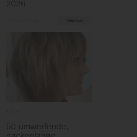
2026
von Ema Globyte
Mehr lesen
Kurz
50 umwerfende,
nackenlange