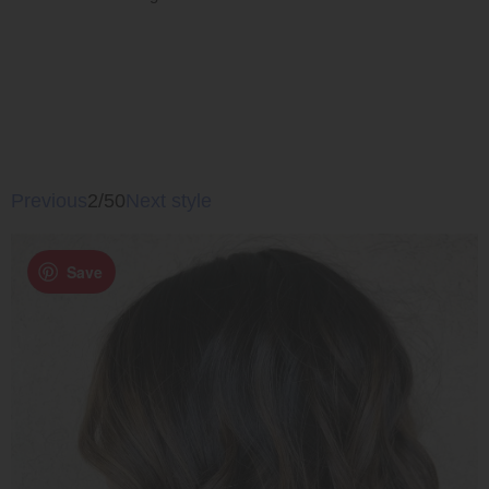
Previous
2/50
Next style
Save