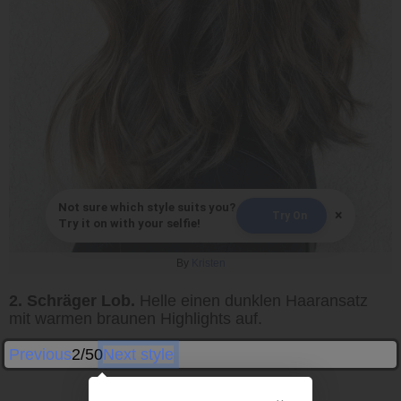
Not sure which style suits you?
×
Try On
Try it on with your selfie!
By
Kristen
2. Schräger Lob.
Helle einen dunklen Haaransatz
mit warmen braunen Highlights auf.
Previous
2/50
Next style
×