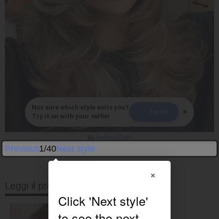
Not sure which style suits you?
×
Try On
Try it on with your selfie!
By
Mehmet Fatih
Previous
1/40
Next style
×
Leggi il prossimo