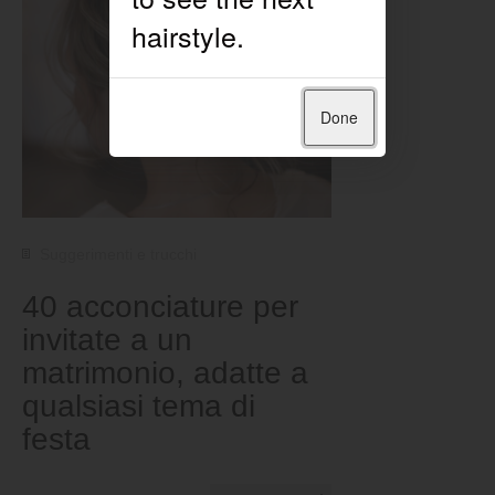
Done
Suggerimenti e trucchi
40 acconciature per
invitate a un
matrimonio, adatte a
qualsiasi tema di
festa