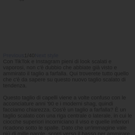
Previous
1/40
Next style
Con TikTok e Instagram pieni di look scalati e
vaporosi, non c'è dubbio che abbiate già visto e
ammirato il taglio a farfalla. Qui troverete tutto quello
che c'è da sapere su questo nuovo taglio scalato di
tendenza.
Questo taglio di capelli viene a volte confuso con le
acconciature anni '90 e i moderni shag, quindi
facciamo chiarezza. Cos'è un taglio a farfalla? È un
taglio scalato con una riga centrale o laterale, in cui le
ciocche superiori incorniciano il viso e quelle inferiori
ricadono sotto le spalle. Dato che un'immagine vale
più di mille parole, scorri verso il basso per ammirare