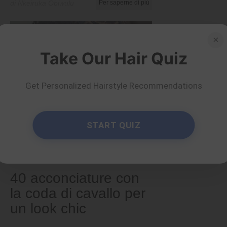
di Nkeiruka Obiwulu
Per saperne di più
×
Take Our Hair Quiz
Get Personalized Hairstyle Recommendations
START QUIZ
Suggerimenti e trucchi
40 acconciature con
la coda di cavallo per
un look chic