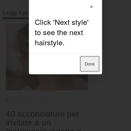
×
Leggi il prossimo
Done
Suggerimenti e trucchi
40 acconciature per
invitate a un