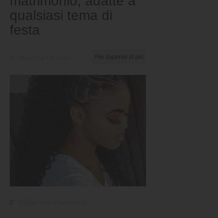
matrimonio, adatte a
qualsiasi tema di
festa
di Nkeiruka Obiwulu
Per saperne di più
Suggerimenti e trucchi