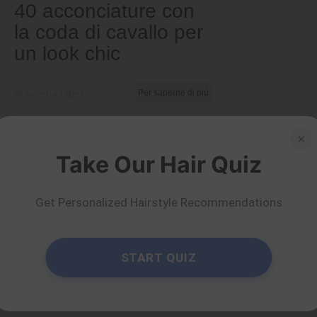
40 acconciature con
la coda di cavallo per
un look chic
di Serena Piper
Per saperne di più
×
Take Our Hair Quiz
Get Personalized Hairstyle Recommendations
START QUIZ
Suggerimenti e trucchi