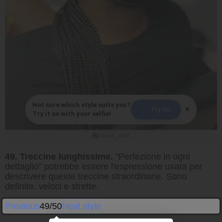
Not sure which style suits you?
×
Try On
Try it on with your selfie!
By
danii_didit
49. Treccine lunghissime.
"Perfezione in ogni
dettaglio" potrebbe essere l'espressione usata per
descrivere queste treccine straordinarie. Sono
definite, veloci e strette.
Previous
49/50
Next style