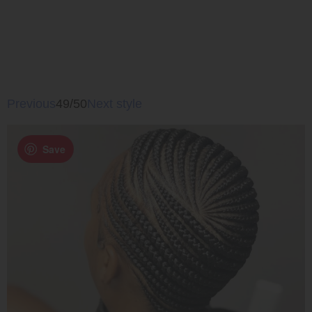
Previous
49/50
Next style
Save