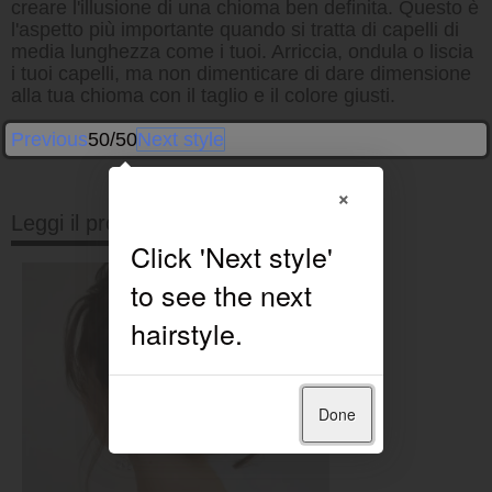
creare l'illusione di una chioma ben definita. Questo è
l'aspetto più importante quando si tratta di capelli di
media lunghezza come i tuoi. Arriccia, ondula o liscia
i tuoi capelli, ma non dimenticare di dare dimensione
alla tua chioma con il taglio e il colore giusti.
Previous
50/50
Next style
×
Leggi il prossimo
Done