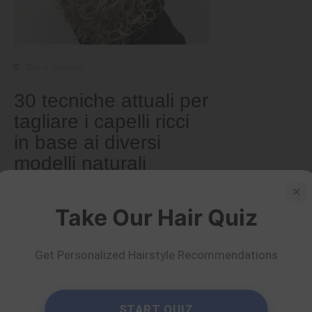
Tipi e texture
30 tecniche attuali per
tagliare i capelli ricci
in base ai diversi
modelli naturali
×
di Ema Globyte
Per saperne di più
Take Our Hair Quiz
Get Personalized Hairstyle Recommendations
START QUIZ