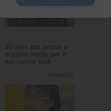
Tipi e texture
30 idee per trecce a
scatola medie per il
tuo nuovo look
di Serena Piper
Per saperne di più