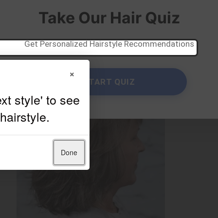
Take Our Hair Quiz
Get Personalized Hairstyle Recommendations
×
START QUIZ
Done