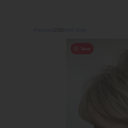
Previous
2/30
Next style
Save