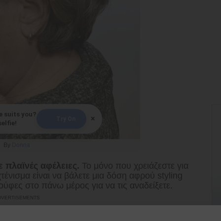
e suits you?
×
Try On
elfie!
By
Donna
ε πλαϊνές αφέλειες.
Το μόνο που χρειάζεστε για
ένισμα είναι να βάλετε μια δόση αφρού styling
τούφες στο πάνω μέρος για να τις αναδείξετε.