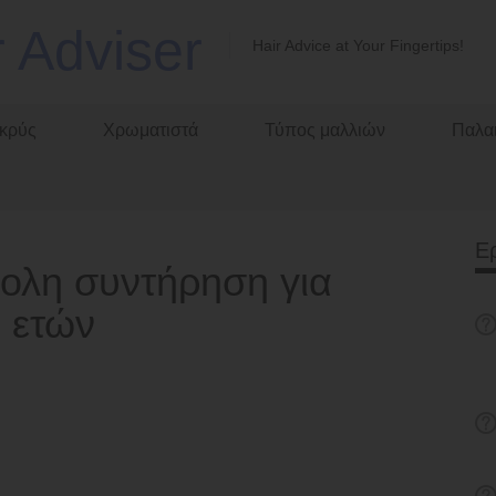
r Adviser
Hair Advice at Your Fingertips!
κρύς
Χρωματιστά
Τύπος μαλλιών
Παλαι
Ε
κολη συντήρηση για
 ετών