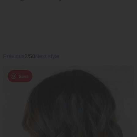
Previous
2/50
Next style
Save