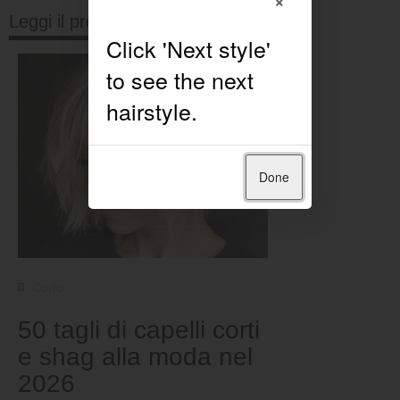
Leggi il prossimo
Done
Corto
50 tagli di capelli corti
e shag alla moda nel
2026