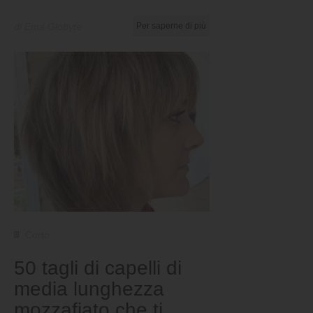
di Ema Globyte
Per saperne di più
Corto
50 tagli di capelli di
media lunghezza
mozzafiato che ti