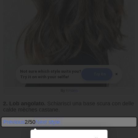
Not sure which style suits you?
×
Try On
Try it on with your selfie!
By
Kristen
2. Lob angolato.
Schiarisci una base scura con delle
calde mèches castane.
Previous
2/50
Next style
×