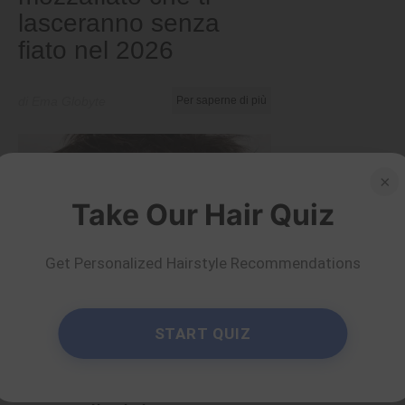
lasceranno senza
fiato nel 2026
di Ema Globyte
Per saperne di più
×
Take Our Hair Quiz
Get Personalized Hairstyle Recommendations
START QUIZ
Corto