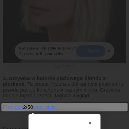
Not sure which style suits you?
×
Try On
Try it on with your selfie!
By
Erickson
2. Grzywka w kolorze plażowego blondu z
piórkami.
Ta prosta fryzura z delikatnymi pasmami z
przodu pasuje kobietom w każdym wieku. Grzywka
dodaje tajemniczości i łagodzi wygląd.
Previous
2/50
Next style
×