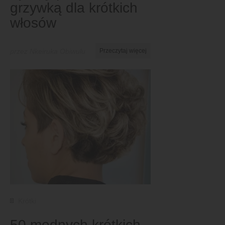
grzywką dla krótkich
włosów
przez Nkeiruka Obiwulu
Przeczytaj więcej
Krótki
50 modnych krótkich,