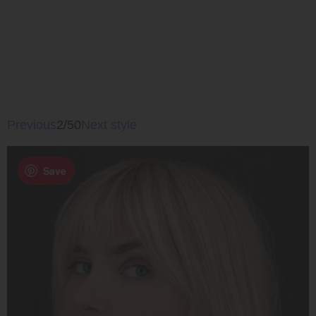
Previous
2/50
Next style
Save