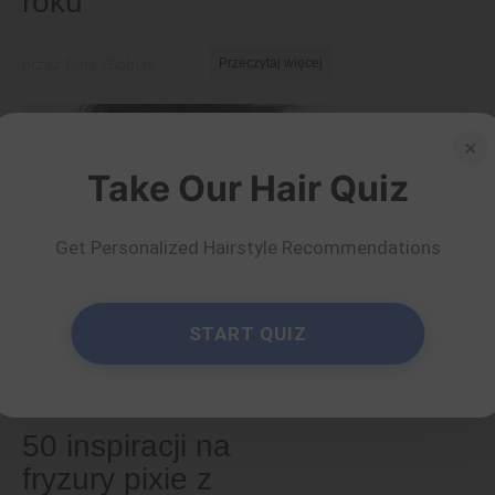
roku
przez Ema Globyte
Przeczytaj więcej
×
Take Our Hair Quiz
Get Personalized Hairstyle Recommendations
START QUIZ
Krótki
50 inspiracji na
fryzury pixie z