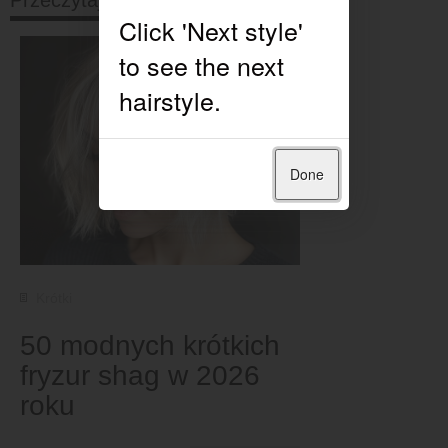
Przeczytaj dalej
Done
Krótki
50 modnych krótkich
fryzur shag w 2026
roku