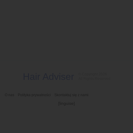
Hair Adviser
© Copyright 2026
All Rights Reserved
O nas
Polityka prywatności
Skontaktuj się z nami
[linguise]