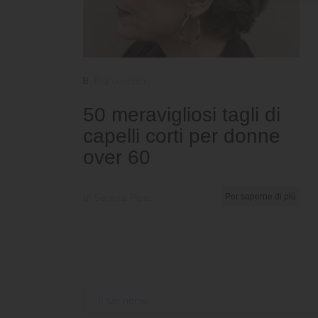
Più vecchio
50 meravigliosi tagli di
capelli corti per donne
over 60
di Serena Piper
Per saperne di più