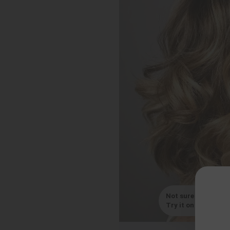
Not sure which styl
Try it on with your s