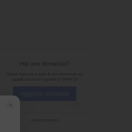
Hai una domanda?
Ricevi risposta a tutte le tue domande sui
capelli dai nostri esperti! È GRATIS!
Aggiungi domanda
×