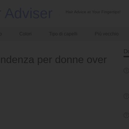
r Adviser
Hair Advice at Your Fingertips!
o
Colori
Tipo di capelli
Più vecchio
D
tendenza per donne over