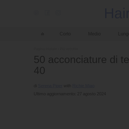
Hai
Corto
Medio
Lung
Pagina iniziale
›
Più vecchio
50 acconciature di 
40
di
Serena Piper
Richie Miao
Ultimo aggiornamento: 27 agosto 2024