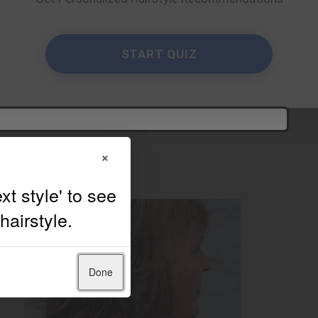
START QUIZ
×
Done