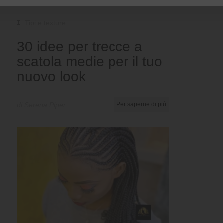
Tipi e texture
30 idee per trecce a
scatola medie per il tuo
nuovo look
di Serena Piper
Per saperne di più