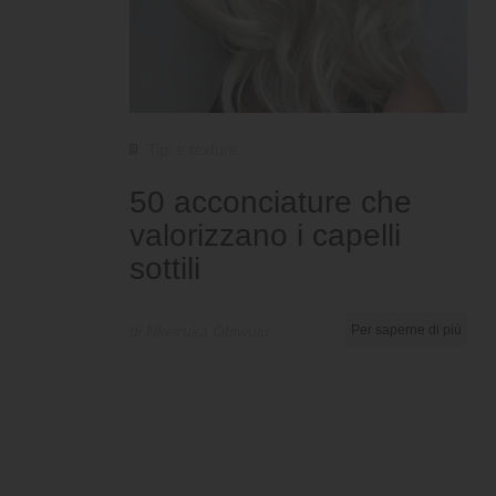
Tipi e texture
50 acconciature che
valorizzano i capelli
sottili
di Nkeiruka Obiwulu
Per saperne di più