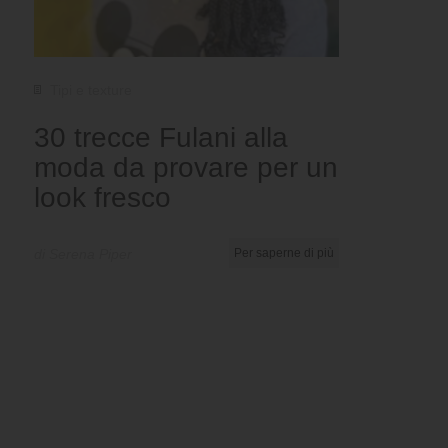
Tipi e texture
30 trecce Fulani alla
moda da provare per un
look fresco
di Serena Piper
Per saperne di più