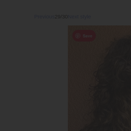
Previous
29/30
Next style
Save