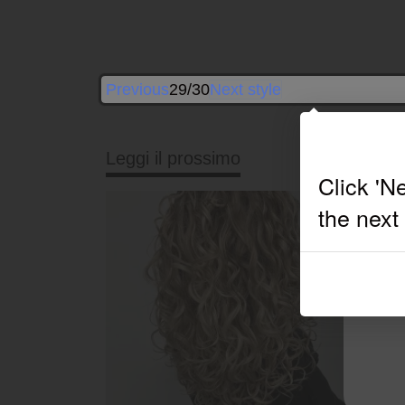
Previous
29/30
Next style
Leggi il prossimo