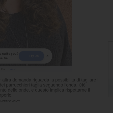
e suits you?
×
Try On
elfie!
By
Ernesto
'altra domanda riguarda la possibilità di tagliare i
dei parrucchieri taglia seguendo l'onda. Ciò
to delle onde, e questo implica rispettarne il
mperlo.