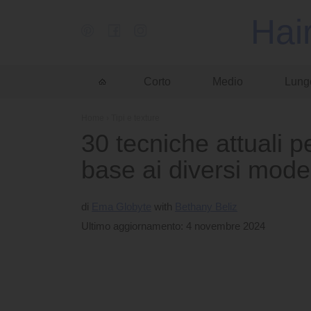
Hai
Corto
Medio
Lung
Home
›
Tipi e texture
30 tecniche attuali per
base ai diversi model
di
Ema Globyte
Bethany Beliz
Ultimo aggiornamento: 4 novembre 2024