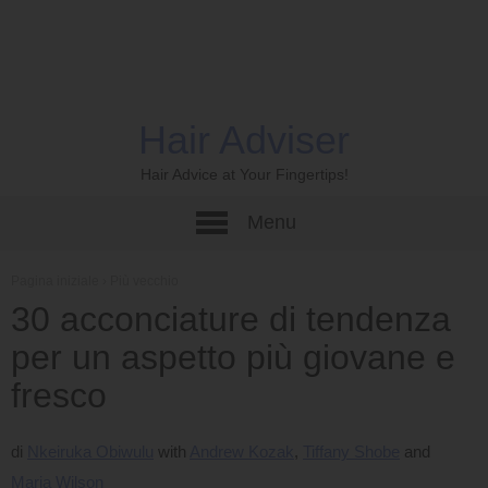
Hair Adviser
Hair Advice at Your Fingertips!
Menu
Pagina iniziale
›
Più vecchio
30 acconciature di tendenza
per un aspetto più giovane e
fresco
di
Nkeiruka Obiwulu
Andrew Kozak
Tiffany Shobe
Maria Wilson