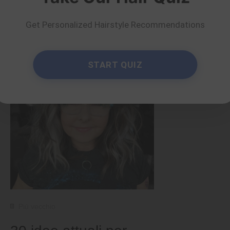
lunghezza per donne
over 50
Get Personalized Hairstyle Recommendations
di Serena Piper
Per saperne di più
START QUIZ
Più vecchio