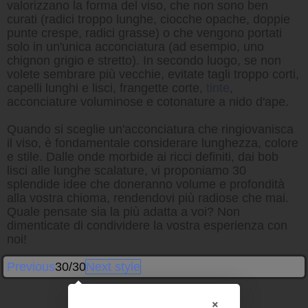
valorizzano la forma del viso, che non sono ben
curati (radici troppo lunghe, ciocche opache, doppie
punte crespe, radici grasse) o che vengono portati
solo in un'unica acconciatura (ad esempio, uno
chignon grigio e stretto). In secondo luogo, se non
volete sembrare più vecchie, evitate tagli troppo corti,
capelli lunghi e lisci, frangette corte,
tinte
,
acconciature voluminose e cotonature a nido d'ape.
Quando si sceglie un'acconciatura che ringiovanisca
il viso, è fondamentale considerare lunghezza, colore
e stile. Dalle onde morbide ai ricci definiti, dai bob
lisci alle lunghe scalature, vi proponiamo 30
splendide idee che doneranno volume e profondità
alla vostra chioma, rendendovi più radiose che mai.
Quale pensate sia la più adatta a voi? Non
dimenticate di condividere la vostra esperienza con
noi!
Previous
30/30
Next style
×