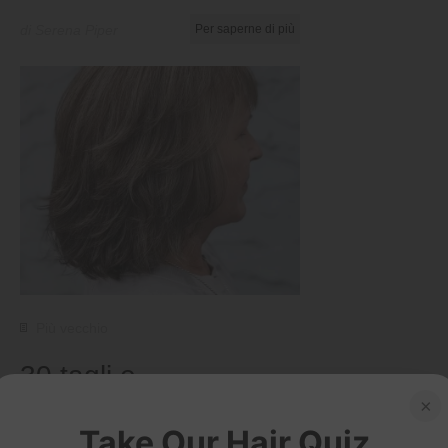
di Serena Piper
Per saperne di più
Più vecchio
30 tagli e
acconciature
×
moderne di media
Take Our Hair Quiz