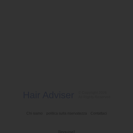
Hair Adviser
© Copyright 2026
All Rights Reserved
Chi siamo
politica sulla riservatezza
Contattaci
[linguise]