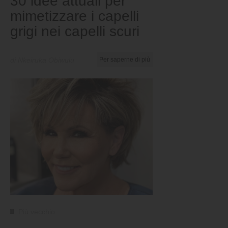
30 idee attuali per
mimetizzare i capelli
grigi nei capelli scuri
di Nkeiruka Obiwulu
Per saperne di più
Più vecchio