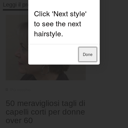
Leggi il prossimo
Done
Più vecchio
50 meravigliosi tagli di
capelli corti per donne
over 60